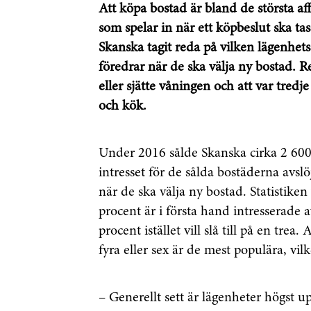
Att köpa bostad är bland de största af
som spelar in när ett köpbeslut ska ta
Skanska tagit reda på vilken lägenhet
föredrar när de ska välja ny bostad. Res
eller sjätte våningen och att var tred
och kök.
Under 2016 sålde Skanska cirka 2 600
intresset för de sålda bostäderna avsl
när de ska välja ny bostad. Statistiken 
procent är i första hand intresserade
Få den s
procent istället vill slå till på en tre
först
fyra eller sex är de mest populära, vil
Anmäl dig till 
– Generellt sett är lägenheter högst 