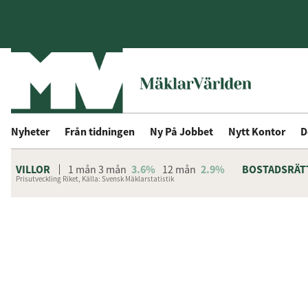
Nyheter
Från tidningen
Ny På Jobbet
Nytt Kontor
D
VILLOR
1 mån
3 mån
3.6%
12 mån
2.9%
BOSTADSRÄT
Prisutveckling Riket, Källa: Svensk Mäklarstatistik