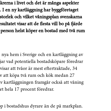
färerna i livet och det är många aspekter
s. I en ny kartläggning har byggföretaget
sstorlek och vilket våningsplan svenskarna
ultatet visar att de flesta vill bo på fjärde
je person helst köper en bostad med två rum
 nya hem i Sverige och en kartläggning av
öjar vad potentiella bostadsköpare föredrar
visar att tvåor är mest eftertraktade, 34
 av att köpa två rum och kök medan 27
enaste informationen
a. Av kartläggningen framgår också att våning
ket hela 17 procent föredrar.
vårt nyhetsbrev!
upp i bostadshus dyrare än de på markplan.