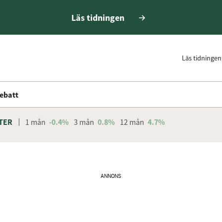
Läs tidningen
Läs tidningen
ebatt
TER
1 mån
-0.4%
3 mån
0.8%
12 mån
4.7%
ANNONS