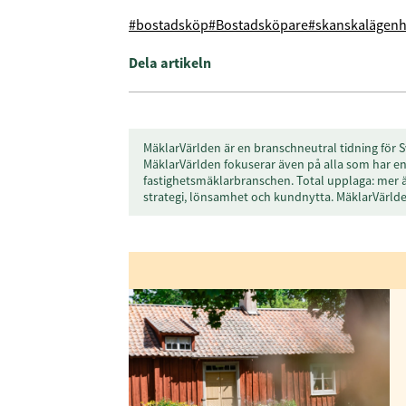
#bostadsköp
#Bostadsköpare
#skanska
lägenh
Dela artikeln
MäklarVärlden är en branschneutral tidning för S
MäklarVärlden fokuserar även på alla som har en 
fastighetsmäklarbranschen. Total upplaga: mer 
strategi, lönsamhet och kundnytta. MäklarVärl