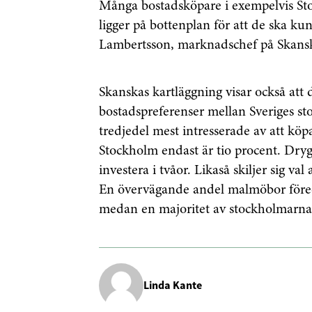
Många bostadsköpare i exempelvis Sto
ligger på bottenplan för att de ska k
Genom att klicka p
Lambertsson, marknadschef på Skan
sparar och använde
integritetspolicy.
Skanskas kartläggning visar också att d
bostadspreferenser mellan Sveriges st
tredjedel mest intresserade av att köp
Stockholm endast är tio procent. Drygt
investera i tvåor. Likaså skiljer sig v
En övervägande andel malmöbor föred
medan en majoritet av stockholmarna 
Linda Kante