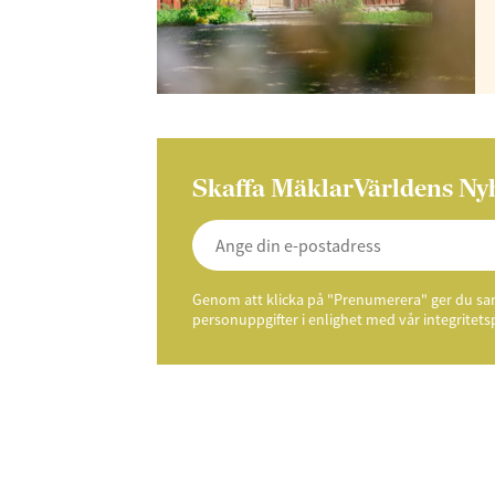
Skaffa MäklarVärldens Ny
Genom att klicka på "Prenumerera" ger du samt
personuppgifter i enlighet med vår integritets