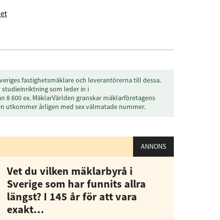
et
veriges fastighetsmäklare och leverantörerna till dessa.
studieinriktning som leder in i
än 8 600 ex. MäklarVärlden granskar mäklarföretagens
den utkommer årligen med sex välmatade nummer.
ANNONS
Vet du vilken mäklarbyrå i
Sverige som har funnits allra
längst? I 145 år för att vara
exakt…