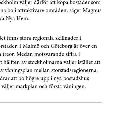
Prenumerera
ckholm väljer därför att köpa bostäder som
unna bo i attraktivare områden, säger Magnus
å "Prenumerera" ger du samtycke till att vi
ska Nya Hem.
r dina personuppgifter i enlighet med vår
et finns stora regionala skillnader i
orstäder. I Malmö och Göteborg är över en
a treor. Medan motsvarande siffra i
 hälften av stockholmarna väljer istället att
al av våningsplan mellan storstadsregionerna.
rar att bo högre upp i nya bostadshus
väljer markplan och första våningen.