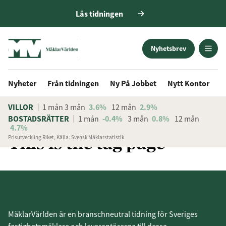
Läs tidningen
Nyhetsbrev
Nyheter
Från tidningen
Ny På Jobbet
Nytt Kontor
D
VILLOR
1 mån
3 mån
3.6%
12 mån
2.9%
BOSTADSRÄTTER
1 mån
-0.4%
3 mån
0.8%
12 mån
4.7%
This is the tag page
Prisutveckling Riket, Källa: Svensk Mäklarstatistik
MäklarVärlden är en branschneutral tidning för Sveriges