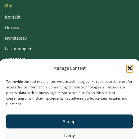
Om
Kontakt
Om oss
Nyhetsbrev
Läs tidningen
Annonsera
Manage Consent
Om cookies
Vår integritetspolicy
To provide the best experiences, we use technologies like cookies to store and/or
access device information. Consenting to these technologies will allow us to
process data such as browsing behavior or unique IDs on this site. Not
Följ oss
consenting or withdrawing consent, may adversely affect certain features and
functions.
LinkedIn
Facebook
Accept
Instagram
Deny