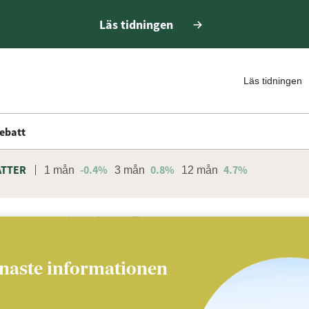
Läs tidningen
Läs tidningen
ebatt
ÄTTER
-0.4%
0.8%
4.7%
1 mån
3 mån
12 mån
This is the tag page
enaste informationen