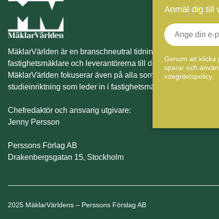
Anmäl dig till
MäklarVärlden är en branschneutral tidning för Sveriges
Genom att klicka 
fastighetsmäklare och leverantörerna till dessa.
sparar och använd
MäklarVärlden fokuserar även på alla som har en
integritetspolicy.
studieinriktning som leder in i fastighetsmäklarbranschen.
Chefredaktör och ansvarig utgivare:
Jenny Persson
Perssons Förlag AB
Drakenbergsgatan 15, Stockholm
2025 MäklarVärldens – Perssons Förslag AB