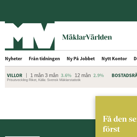
Nyheter
Från tidningen
Ny På Jobbet
Nytt Kontor
D
VILLOR
3.6%
2.9%
BOSTADSR
1 mån
3 mån
12 mån
Prisutveckling Riket, Källa: Svensk Mäklarstatistik
Få den s
först