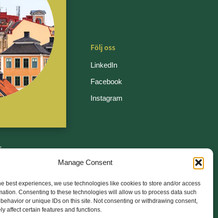
Följ oss
LinkedIn
Facebook
v
Instagram
en
s
Manage Consent
etspolicy
he best experiences, we use technologies like cookies to store and/or access
mation. Consenting to these technologies will allow us to process data such
behavior or unique IDs on this site. Not consenting or withdrawing consent,
y affect certain features and functions.