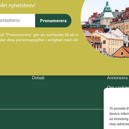
 vårt nyhetsbrev!
Prenumerera
Våra ämnen
Om
på "Prenumerera" ger du samtycke till att vi
Nyheter
Kontakt
er dina personuppgifter i enlighet med vår
Från tidningen
Om oss
Ny På Jobbet
Nyhetsbre
Nytt Kontor
Läs tidning
Debatt
Annonsera
Om cookie
Vår integrit
To provide t
device infor
as browsing 
may adversel