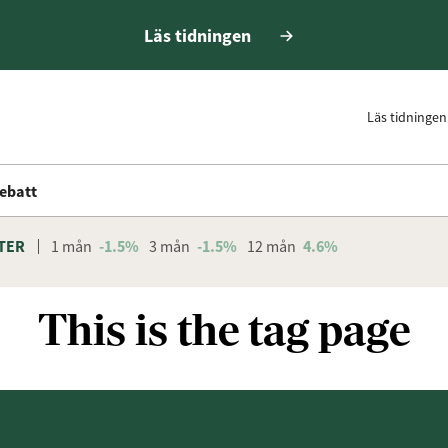
Läs tidningen
Läs tidningen
ebatt
TER
1 mån
-1.5%
3 mån
-1.5%
12 mån
4.6%
This is the tag page