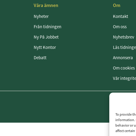
Våra ämnen
Om
Nyheter
Kontakt
Från tidningen
Om oss
Ny På Jobbet
Nyhetsbrev
Nytt Kontor
Läs tidning
Debatt
Annonsera
Om cookies
Vår integrit
To provide th
information. 
behavior or u
affect certai