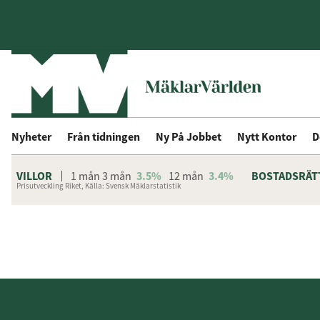
Nyheter
Från tidningen
Ny På Jobbet
Nytt Kontor
D
VILLOR
1 mån
3 mån
3.5%
12 mån
3.4%
BOSTADSRÄT
Prisutveckling Riket, Källa: Svensk Mäklarstatistik