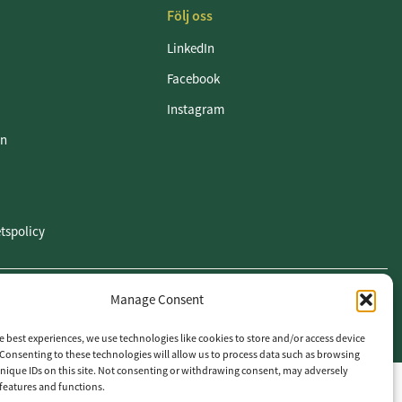
Följ oss
LinkedIn
Facebook
Instagram
en
etspolicy
Manage Consent
e best experiences, we use technologies like cookies to store and/or access device
Consenting to these technologies will allow us to process data such as browsing
nique IDs on this site. Not consenting or withdrawing consent, may adversely
n features and functions.