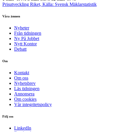
Prisutveckling Riket, Källa: Svensk Mäklarstatistik
Våra ämnen
Nyheter
Från tidningen
Ny På Jobbet
Nytt Kontor
Debatt
Om
Kontakt
Om oss
Nyhetsbrev
Läs tidningen
Annonsera
Om cookies
Vår integritetspolicy
Följ oss
LinkedIn