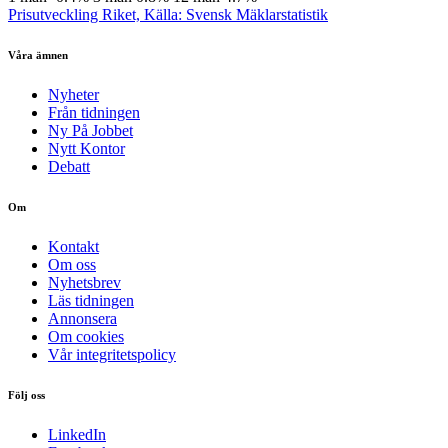
Prisutveckling Riket, Källa: Svensk Mäklarstatistik
Våra ämnen
Nyheter
Från tidningen
Ny På Jobbet
Nytt Kontor
Debatt
Om
Kontakt
Om oss
Nyhetsbrev
Läs tidningen
Annonsera
Om cookies
Vår integritetspolicy
Följ oss
LinkedIn