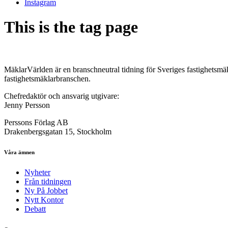
Instagram
This is the tag page
MäklarVärlden är en branschneutral tidning för Sveriges fastighetsmäk
fastighetsmäklarbranschen.
Chefredaktör och ansvarig utgivare:
Jenny Persson
Perssons Förlag AB
Drakenbergsgatan 15, Stockholm
Våra ämnen
Nyheter
Från tidningen
Ny På Jobbet
Nytt Kontor
Debatt