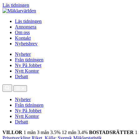
Läs tidningen
Läs tidningen
Annonsera
Om oss
Kontakt
Nyhetsbrev
Nyheter
Från tidningen
Ny På Jobbet
Nytt Kontor
Debatt
Nyheter
Från tidningen
Ny På Jobbet
Nytt Kontor
Debatt
VILLOR
1 mån
3 mån
3.5%
12 mån
3.4%
BOSTADSRÄTTER
1
Prisutveckling Riket, Källa: Svensk Mäklarstatistik