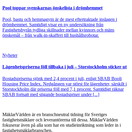
Pool toppar svenskarnas önskelista i drömhemmet
Pool, bastu och hemmagym är de mest eftertraktade inslagen i
drömhemmet. Samtidigt visar en ny undersökning från
Fastighetsbyrån tydliga skillnader mellan kvinnors och mäns
önskemål – från walk-in-skafferi till hushållsrobotar.
Nyheter
Lägenhetspriserna föll tillbaka i juli – Storstockholm sticker ut
Bostadspriserna sjönk med 2,4 procent i juli, enligt SBAB Booli
Housing Price Index. Nedgången var störst för lägenheter, särskilt i
Storstockholm där priserna föll med 7,1 procent. Samtidigt räknar
SBAB fortsatt med stigande bostadspriser under [...]
MäklarVärlden är en branschneutral tidning för Sveriges
fastighetsmäklare och leverantörerna till dessa. MäklarVärlden
fokuserar även på alla som har en studieinriktning som leder in i
fastighetsmäklarbranschen.