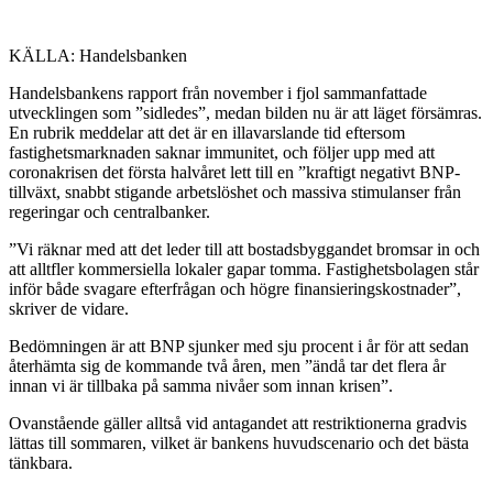
KÄLLA: Handelsbanken
Handelsbankens rapport från november i fjol sammanfattade
utvecklingen som ”sidledes”, medan bilden nu är att läget försämras.
En rubrik meddelar att det är en illavarslande tid eftersom
fastighetsmarknaden saknar immunitet, och följer upp med att
coronakrisen det första halvåret lett till en ”kraftigt negativt BNP-
tillväxt, snabbt stigande arbetslöshet och massiva stimulanser från
regeringar och centralbanker.
”Vi räknar med att det leder till att bostadsbyggandet bromsar in och
att alltfler kommersiella lokaler gapar tomma. Fastighetsbolagen står
inför både svagare efterfrågan och högre finansieringskostnader”,
skriver de vidare.
Bedömningen är att BNP sjunker med sju procent i år för att sedan
återhämta sig de kommande två åren, men ”ändå tar det flera år
innan vi är tillbaka på samma nivåer som innan krisen”.
Ovanstående gäller alltså vid antagandet att restriktionerna gradvis
lättas till sommaren, vilket är bankens huvudscenario och det bästa
tänkbara.