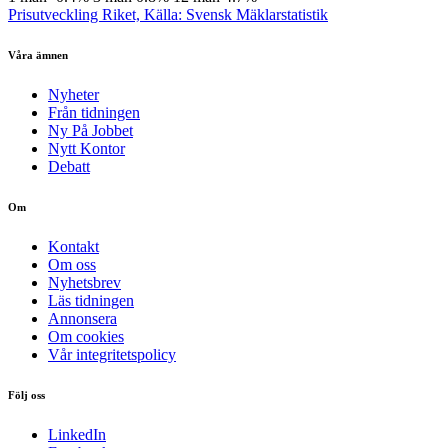
Prisutveckling Riket, Källa: Svensk Mäklarstatistik
Våra ämnen
Nyheter
Från tidningen
Ny På Jobbet
Nytt Kontor
Debatt
Om
Kontakt
Om oss
Nyhetsbrev
Läs tidningen
Annonsera
Om cookies
Vår integritetspolicy
Följ oss
LinkedIn