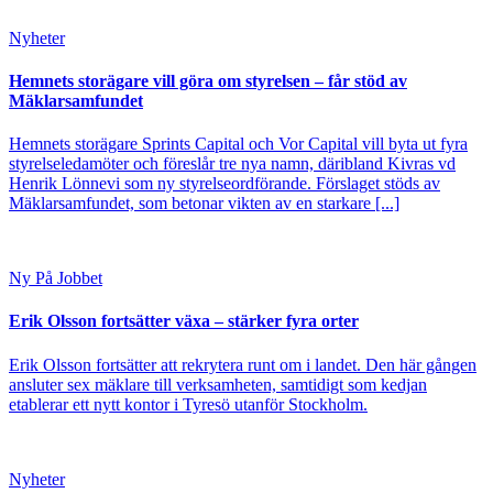
Nyheter
Hemnets storägare vill göra om styrelsen – får stöd av
Mäklarsamfundet
Hemnets storägare Sprints Capital och Vor Capital vill byta ut fyra
styrelseledamöter och föreslår tre nya namn, däribland Kivras vd
Henrik Lönnevi som ny styrelseordförande. Förslaget stöds av
Mäklarsamfundet, som betonar vikten av en starkare [...]
Ny På Jobbet
Erik Olsson fortsätter växa – stärker fyra orter
Erik Olsson fortsätter att rekrytera runt om i landet. Den här gången
ansluter sex mäklare till verksamheten, samtidigt som kedjan
etablerar ett nytt kontor i Tyresö utanför Stockholm.
Nyheter