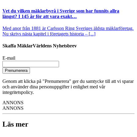
Vet du vilken mäklarbyrå i Sverige som har funnits allra
längst? I 145 år för att vara exakt…
Med anor från 1881 är Carlsson Ring Sveriges äldsta mäklarföretag.
Nu skrivs nästa kapitel i företagets historia – [...]
Skaffa MäklarVärldens Nyhetsbrev
E-mail
Prenumerera
Genom att klicka på "Prenumerera" ger du samtycke till att vi sparar
och använder dina personuppgifter i enlighet med vår
integritetspolicy.
ANNONS
ANNONS
Läs mer