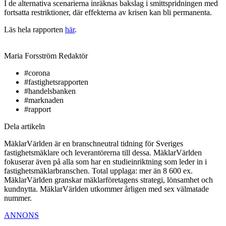
I de alternativa scenarierna inräknas bakslag i smittspridningen med
fortsatta restriktioner, där effekterna av krisen kan bli permanenta.
Läs hela rapporten
här
.
Maria Forsström
Redaktör
#corona
#fastighetsrapporten
#handelsbanken
#marknaden
#rapport
Dela artikeln
MäklarVärlden är en branschneutral tidning för Sveriges
fastighetsmäklare och leverantörerna till dessa. MäklarVärlden
fokuserar även på alla som har en studieinriktning som leder in i
fastighetsmäklarbranschen. Total upplaga: mer än 8 600 ex.
MäklarVärlden granskar mäklarföretagens strategi, lönsamhet och
kundnytta. MäklarVärlden utkommer årligen med sex välmatade
nummer.
ANNONS