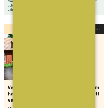
MäklarVärlden granskar mäklarföretagens strategi, lönsamhet
och kundnytta. MäklarVärlden utkommer årligen med sex
välmatade nummer.
ANNONS
Vet du vilken mäklarbyrå i Sverige som
har funnits allra längst? I 145 år för att
vara exakt…