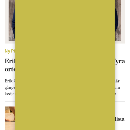
Ny På Jobbet
Erik Olsson fortsätter växa – stärker fyra
orter
Erik Olsson fortsätter att rekrytera runt om i landet. Den här
gången ansluter sex mäklare till verksamheten, samtidigt som
kedjan etablerar ett nytt kontor i Tyresö utanför Stockholm.
Nyheter
Pool toppar svenskarnas önskelista
i drömhemmet