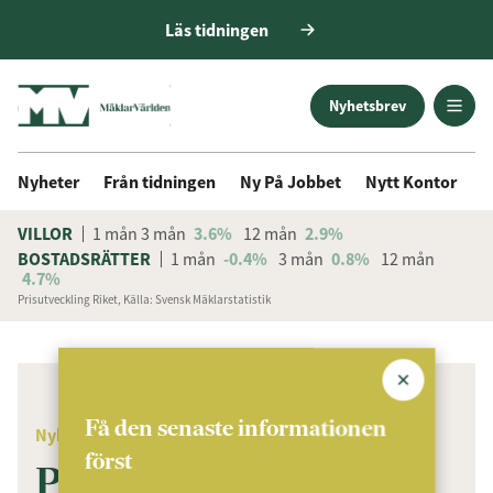
Läs tidningen
Nyhetsbrev
Nyheter
Från tidningen
Ny På Jobbet
Nytt Kontor
D
VILLOR
1 mån
3 mån
3.6%
12 mån
2.9%
BOSTADSRÄTTER
1 mån
-0.4%
3 mån
0.8%
12 mån
4.7%
Prisutveckling Riket, Källa: Svensk Mäklarstatistik
ANNONS
Få den senaste informationen
Nyheter
först
Pannband och plymer