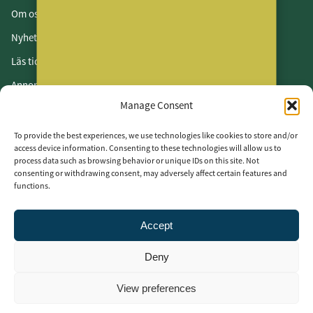
Om oss
Nyhetsbrev
Läs tidningen
Annonsera
Manage Consent
Om cookies
Vår integritetspolicy
To provide the best experiences, we use technologies like cookies to store and/or
access device information. Consenting to these technologies will allow us to
process data such as browsing behavior or unique IDs on this site. Not
Följ oss
consenting or withdrawing consent, may adversely affect certain features and
functions.
LinkedIn
Facebook
Accept
Instagram
Deny
View preferences
2025 MäklarVärldens – Perssons Förslag AB