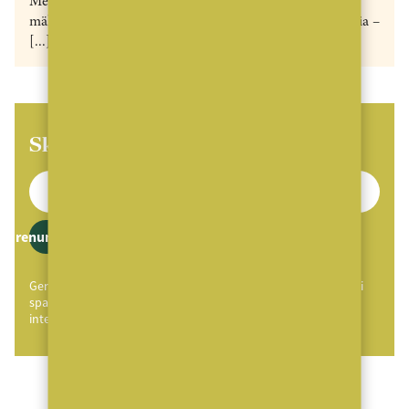
Med anor från 1881 är Carlsson Ring Sveriges äldsta
mäklarföretag. Nu skrivs nästa kapitel i företagets historia –
[...]
Skaffa MäklarVärldens Nyhetsbrev
Prenumerera
Genom att klicka på "Prenumerera" ger du samtycke till att vi
sparar och använder dina personuppgifter i enlighet med vår
integritetspolicy.
ANNONS