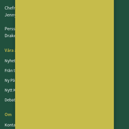
Chefredaktör och ansvarig utgivare:
Jenny Persson
Perssons Förlag AB
Drakenbergsgatan 15, Stockholm
Våra ämnen
Nyheter
Från tidningen
Ny På Jobbet
Nytt Kontor
Debatt
Om
Kontakt