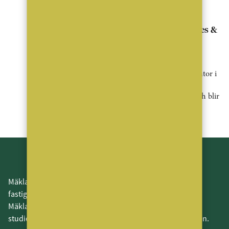
Nyheter
Alexandra Elias leder Properties &
Partners nya satsning
Properties & Partners fortsätter sin
expansion och etablerar ett nytt kontor i
Järfälla. Kontoret leds av
franchisetagaren Alexandra Elias och blir
kedjans tjugoandra kontor i Sverige.
MäklarVärlden är en branschneutral tidning för Sveriges
fastighetsmäklare och leverantörerna till dessa.
MäklarVärlden fokuserar även på alla som har en
studieinriktning som leder in i fastighetsmäklarbranschen.