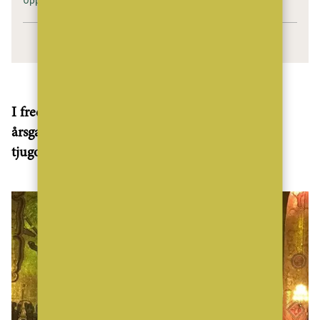
I fredags hölls den så, Mäklarsamfundets 100-
årsgala på Stadshuset i Stockholm. Temat var
tjugotal, eller år 1919 om man så vill.