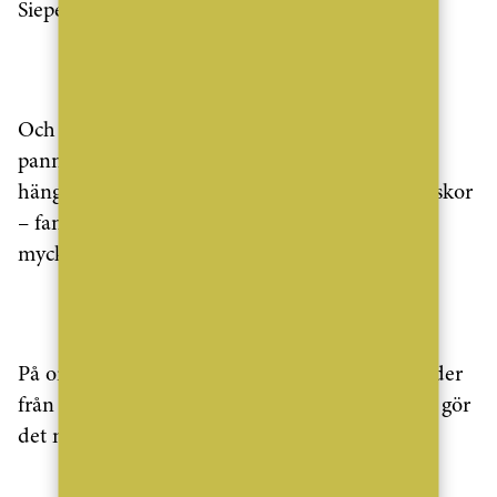
Siepen i bar överkropp.
Och gästerna hade levt sig in. Fjäderboor,
pannband, plymer, långa pärlhalsband och
hängslen, flugor, gangsterhattar, blankputsade skor
– fantasin visste inga gränser och det hela var
mycket tjusigt.
På onsdagen släppte Mäklarsamfundet sina bilder
från kalaset, och den som vill leta efter sig själv gör
det med fördel
här
och
här
.