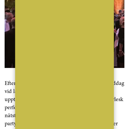
Efter en fördrink i Gyllene salen serverades middag
vid långbord i Blå hallen, och så blev det
uppträdanden. Både sång, musik, dans och burlesk
performance i cocktailglas bjöds av kvinnor i
nätstrumpor och män i frack, och senare drog
partyt igång ordentligt under ledning av en Peter