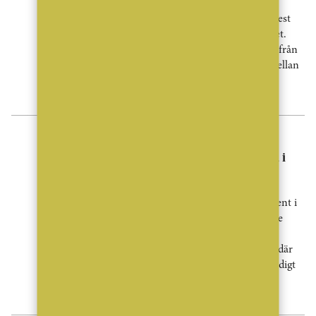
Pool, bastu och hemmagym är de mest
eftertraktade inslagen i drömhemmet.
Samtidigt visar en ny undersökning från
Fastighetsbyrån tydliga skillnader mellan
kvinnors och mäns önskemål – från
walk-in-skafferi till hushållsrobotar.
Nyheter
Lägenhetspriserna föll tillbaka i
juli – Storstockholm sticker ut
Bostadspriserna sjönk med 2,4 procent i
juli, enligt SBAB Booli Housing Price
Index. Nedgången var störst för
lägenheter, särskilt i Storstockholm där
priserna föll med 7,1 procent. Samtidigt
räknar SBAB fortsatt med stigande
bostadspriser under [...]