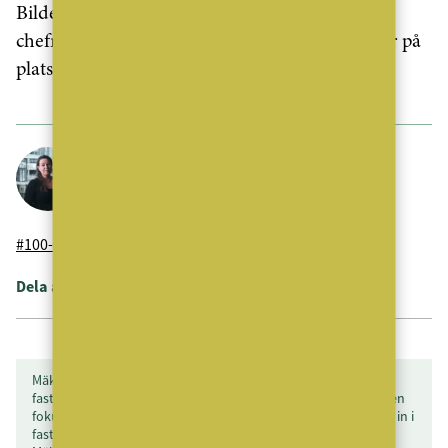
Bilderna här är tagna av Mäklarvärldens tf
chefredaktör Jonas Bergholm som självklart var på
plats.
Maria Forsström
Redaktör
#100-årsjubileum
#stadshuset
Mäklarsamfundet
Dela artikeln
MäklarVärlden är en branschneutral tidning för Sveriges
fastighetsmäklare och leverantörerna till dessa. MäklarVärlden
fokuserar även på alla som har en studieinriktning som leder in i
fastighetsmäklarbranschen. Total upplaga: mer än 8 600 ex.