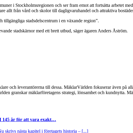
ner i Stockholmsregionen och ser fram emot att fortsätta arbetet med att
e allt från vård och skolor till dagligvaruhandel och attraktiva bostäd
 tillgängliga stadsdelscentrum i en växande region”.
levande stadskärnor med ett brett utbud, säger ägaren Anders Åström.
lare och leverantörerna till dessa. MäklarVärlden fokuserar även på alla
ärlden granskar mäklarföretagens strategi, lönsamhet och kundnytta.
I 145 år för att vara exakt…
krivs nästa kapitel i företagets historia – [...]