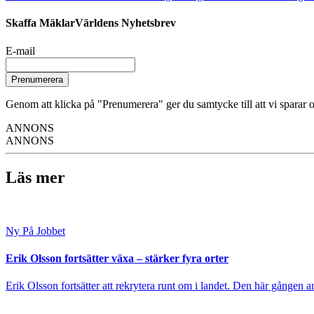
Skaffa MäklarVärldens Nyhetsbrev
E-mail
Prenumerera
Genom att klicka på "Prenumerera" ger du samtycke till att vi sparar o
ANNONS
ANNONS
Läs mer
Ny På Jobbet
Erik Olsson fortsätter växa – stärker fyra orter
Erik Olsson fortsätter att rekrytera runt om i landet. Den här gången a