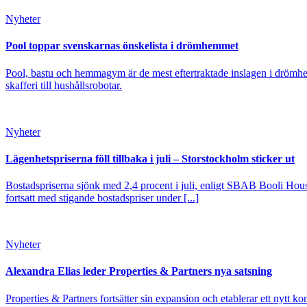
Nyheter
Pool toppar svenskarnas önskelista i drömhemmet
Pool, bastu och hemmagym är de mest eftertraktade inslagen i drömhe
skafferi till hushållsrobotar.
Nyheter
Lägenhetspriserna föll tillbaka i juli – Storstockholm sticker ut
Bostadspriserna sjönk med 2,4 procent i juli, enligt SBAB Booli Housi
fortsatt med stigande bostadspriser under [...]
Nyheter
Alexandra Elias leder Properties & Partners nya satsning
Properties & Partners fortsätter sin expansion och etablerar ett nytt ko