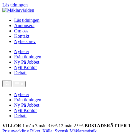
Läs tidningen
Läs tidningen
Annonsera
Om oss
Kontakt
Nyhetsbrev
Nyheter
Från tidningen
Ny På Jobbet
Nytt Kontor
Debatt
Nyheter
Från tidningen
Ny På Jobbet
Nytt Kontor
Debatt
VILLOR
1 mån
3 mån
3.6%
12 mån
2.9%
BOSTADSRÄTTER
1
Prisutveckling Riket, Källa: Svensk Mäklarstatistik