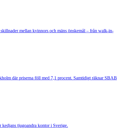
 skillnader mellan kvinnors och mäns önskemål – från walk-in-
ockholm där priserna föll med 7,1 procent. Samtidigt räknar SBAB
ir kedjans tjugoandra kontor i Sverige.