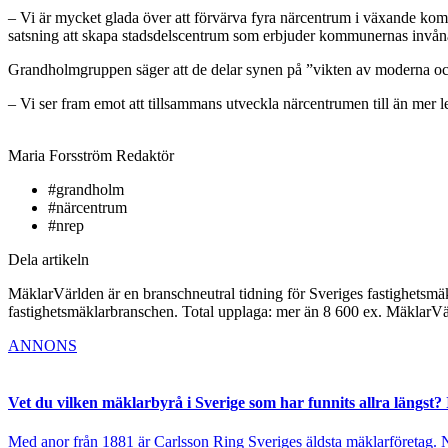
– Vi är mycket glada över att förvärva fyra närcentrum i växande kommu
satsning att skapa stadsdelscentrum som erbjuder kommunernas invånar
Grandholmgruppen säger att de delar synen på ”vikten av moderna och
– Vi ser fram emot att tillsammans utveckla närcentrumen till än mer 
Maria Forsström
Redaktör
#grandholm
#närcentrum
#nrep
Dela artikeln
MäklarVärlden är en branschneutral tidning för Sveriges fastighetsmäk
fastighetsmäklarbranschen. Total upplaga: mer än 8 600 ex. MäklarV
ANNONS
Vet du vilken mäklarbyrå i Sverige som har funnits allra längst? 
Med anor från 1881 är Carlsson Ring Sveriges äldsta mäklarföretag. Nu s