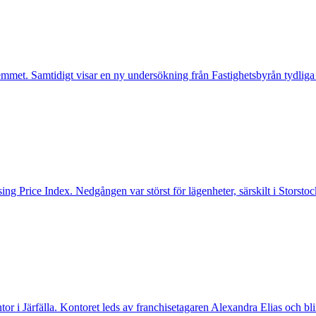
mmet. Samtidigt visar en ny undersökning från Fastighetsbyrån tydliga
ng Price Index. Nedgången var störst för lägenheter, särskilt i Storst
ntor i Järfälla. Kontoret leds av franchisetagaren Alexandra Elias och bl