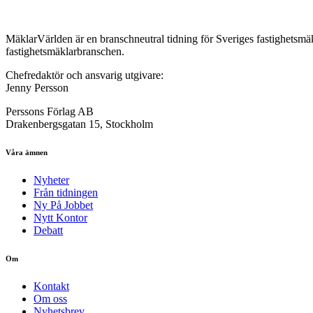
MäklarVärlden är en branschneutral tidning för Sveriges fastighetsmäk
fastighetsmäklarbranschen.
Chefredaktör och ansvarig utgivare:
Jenny Persson
Perssons Förlag AB
Drakenbergsgatan 15, Stockholm
Våra ämnen
Nyheter
Från tidningen
Ny På Jobbet
Nytt Kontor
Debatt
Om
Kontakt
Om oss
Nyhetsbrev