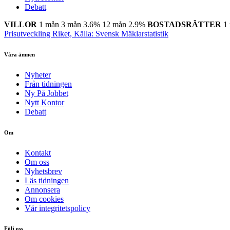
Debatt
VILLOR
1 mån
3 mån
3.6%
12 mån
2.9%
BOSTADSRÄTTER
1
Prisutveckling Riket, Källa: Svensk Mäklarstatistik
Våra ämnen
Nyheter
Från tidningen
Ny På Jobbet
Nytt Kontor
Debatt
Om
Kontakt
Om oss
Nyhetsbrev
Läs tidningen
Annonsera
Om cookies
Vår integritetspolicy
Följ oss