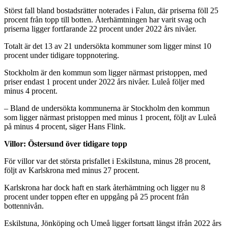
Störst fall bland bostadsrätter noterades i Falun, där priserna föll 25
procent från topp till botten. Återhämtningen har varit svag och
priserna ligger fortfarande 22 procent under 2022 års nivåer.
Totalt är det 13 av 21 undersökta kommuner som ligger minst 10
procent under tidigare toppnotering.
Stockholm är den kommun som ligger närmast pristoppen, med
priser endast 1 procent under 2022 års nivåer. Luleå följer med
minus 4 procent.
– Bland de undersökta kommunerna är Stockholm den kommun
som ligger närmast pristoppen med minus 1 procent, följt av Luleå
på minus 4 procent, säger Hans Flink.
Villor: Östersund över tidigare topp
För villor var det största prisfallet i Eskilstuna, minus 28 procent,
följt av Karlskrona med minus 27 procent.
Karlskrona har dock haft en stark återhämtning och ligger nu 8
procent under toppen efter en uppgång på 25 procent från
bottennivån.
Eskilstuna, Jönköping och Umeå ligger fortsatt längst ifrån 2022 års