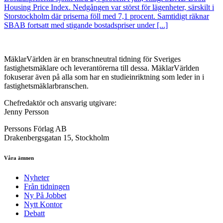
Housing Price Index. Nedgången var störst för lägenheter, särskilt i
Storstockholm där priserna föll med 7,1 procent. Samtidigt räknar
SBAB fortsatt med stigande bostadspriser under [...]
MäklarVärlden är en branschneutral tidning för Sveriges
fastighetsmäklare och leverantörerna till dessa. MäklarVärlden
fokuserar även på alla som har en studieinriktning som leder in i
fastighetsmäklarbranschen.
Chefredaktör och ansvarig utgivare:
Jenny Persson
Perssons Förlag AB
Drakenbergsgatan 15, Stockholm
Våra ämnen
Nyheter
Från tidningen
Ny På Jobbet
Nytt Kontor
Debatt