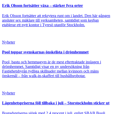
Erik Olsson fortsätter växa – stärker fyra orter
Erik Olsson fortsätter att rekrytera runt om i landet. Den här gången
ansluter sex mäklare till verksamheten, samtidigt som kedjan
etablerar ett nytt kontor i Tyresö utanför Stockholm.
Nyheter
Pool toppar svenskarnas önskelista i drömhemmet
Pool, bastu och hemmagym är de mest eftertraktade inslagen i
drömhemmet. Samtidigt visar en ny undersökning från
Fastighetsbyrån tydliga skillnader mellan kvinnors och mäns
önskemål – från walk-in-skafferi till hushållsrobotar.
Nyheter
Lägenhetspriserna föll tillbaka i juli – Storstockholm sticker ut
Bostadspriserna sjönk med 2,4 procent i juli, enligt SBAB Booli