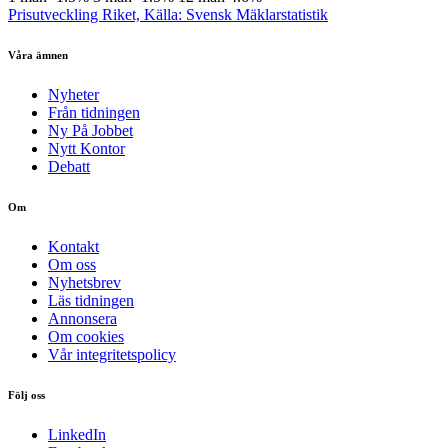
Prisutveckling Riket, Källa: Svensk Mäklarstatistik
Våra ämnen
Nyheter
Från tidningen
Ny På Jobbet
Nytt Kontor
Debatt
Om
Kontakt
Om oss
Nyhetsbrev
Läs tidningen
Annonsera
Om cookies
Vår integritetspolicy
Följ oss
LinkedIn