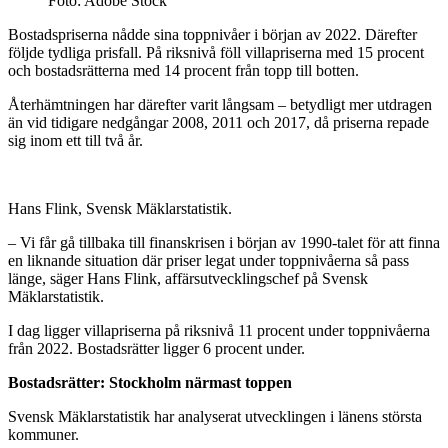
Foto: Adobe Stock
Bostadspriserna nådde sina toppnivåer i början av 2022. Därefter
följde tydliga prisfall. På riksnivå föll villapriserna med 15 procent
och bostadsrätterna med 14 procent från topp till botten.
Återhämtningen har därefter varit långsam – betydligt mer utdragen
än vid tidigare nedgångar 2008, 2011 och 2017, då priserna repade
sig inom ett till två år.
Hans Flink, Svensk Mäklarstatistik.
– Vi får gå tillbaka till finanskrisen i början av 1990-talet för att finna
en liknande situation där priser legat under toppnivåerna så pass
länge, säger Hans Flink, affärsutvecklingschef på Svensk
Mäklarstatistik.
I dag ligger villapriserna på riksnivå 11 procent under toppnivåerna
från 2022. Bostadsrätter ligger 6 procent under.
Bostadsrätter: Stockholm närmast toppen
Svensk Mäklarstatistik har analyserat utvecklingen i länens största
kommuner.