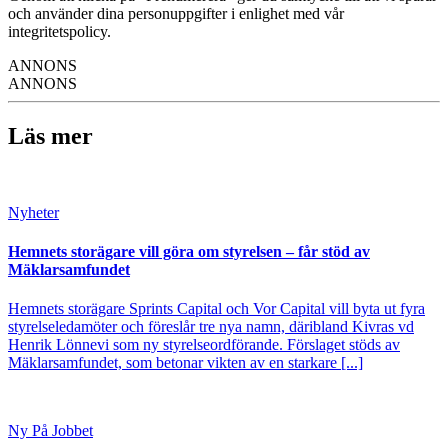
och använder dina personuppgifter i enlighet med vår
integritetspolicy.
ANNONS
ANNONS
Läs mer
Nyheter
Hemnets storägare vill göra om styrelsen – får stöd av
Mäklarsamfundet
Hemnets storägare Sprints Capital och Vor Capital vill byta ut fyra
styrelseledamöter och föreslår tre nya namn, däribland Kivras vd
Henrik Lönnevi som ny styrelseordförande. Förslaget stöds av
Mäklarsamfundet, som betonar vikten av en starkare [...]
Ny På Jobbet