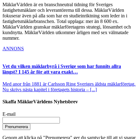
MäklarVärlden är en branschneutral tidning för Sveriges
fastighetsmäklare och leverantörerna till dessa. MäklarVärlden
fokuserar även på alla som har en studieinriktning som leder in i
fastighetsmäklarbranschen. Total upplaga: mer än 8 600 ex.
MäklarVärlden granskar mäklarföretagens strategi, lönsamhet och
kundnytta. MäklarVärlden utkommer årligen med sex välmatade
nummer.
ANNONS
Vet du vilken mäklarbyrå i Sverige som har funnits allra
längst? I 145 år för att vara exakt…
Med anor från 1881 är Carlsson Ring Sveriges äldsta mäklarföretag.
Nu skrivs nästa kapitel i företagets historia – [...]
Skaffa MäklarVärldens Nyhetsbrev
E-mail
Prenumerera
Genom att klicka på "Prenumerera" ger du samtycke till att vi sparar