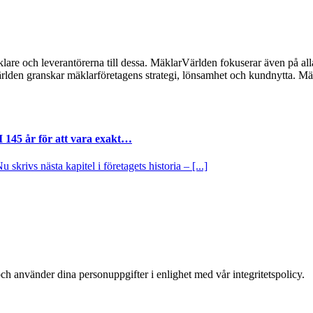
lare och leverantörerna till dessa. MäklarVärlden fokuserar även på alla
ärlden granskar mäklarföretagens strategi, lönsamhet och kundnytta.
I 145 år för att vara exakt…
krivs nästa kapitel i företagets historia – [...]
ch använder dina personuppgifter i enlighet med vår integritetspolicy.