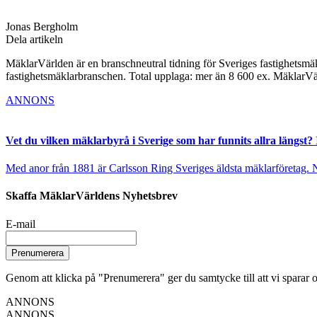
Jonas Bergholm
Dela artikeln
MäklarVärlden är en branschneutral tidning för Sveriges fastighetsmäk
fastighetsmäklarbranschen. Total upplaga: mer än 8 600 ex. MäklarV
ANNONS
Vet du vilken mäklarbyrå i Sverige som har funnits allra längst? 
Med anor från 1881 är Carlsson Ring Sveriges äldsta mäklarföretag. Nu s
Skaffa MäklarVärldens Nyhetsbrev
E-mail
Prenumerera
Genom att klicka på "Prenumerera" ger du samtycke till att vi sparar o
ANNONS
ANNONS