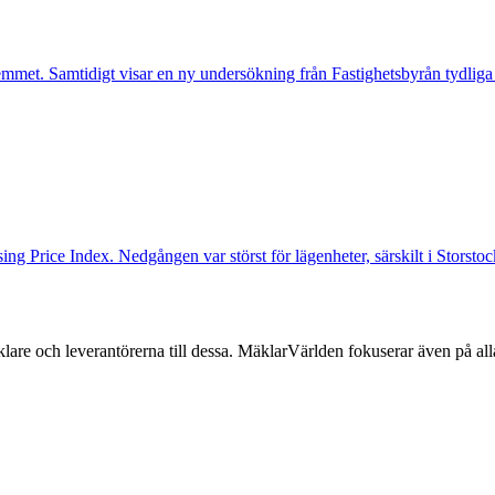
mmet. Samtidigt visar en ny undersökning från Fastighetsbyrån tydliga
ng Price Index. Nedgången var störst för lägenheter, särskilt i Storst
lare och leverantörerna till dessa. MäklarVärlden fokuserar även på alla