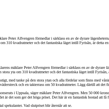
are Peter Alfvengren förmedlar i särklass en av de dyrare lägenheterna 
om 310 kvadratmeter och det fantastiska läget intill Fyrisån, är detta e
rens mäklare Peter Alfvengren förmedlar i särklass en av de dyrare läg
stora yta om 310 kvadratmeter och det fantastiska läget intill Fyrisån, 
konstigt, med tanke på den stora ytan och alla fördelar som finns med vå
derstreck och en takterrass om 50 kvadratmeter. Lägg därtill att det fin
nnonserats i Uppsala, säger mäklare Peter Alfvengren. Men 50 000 kronor 
t är det som ger det höga priset. Det här är en fantastisk bostad att få
spekulanter. Vad slutpriset blir återstår att se.