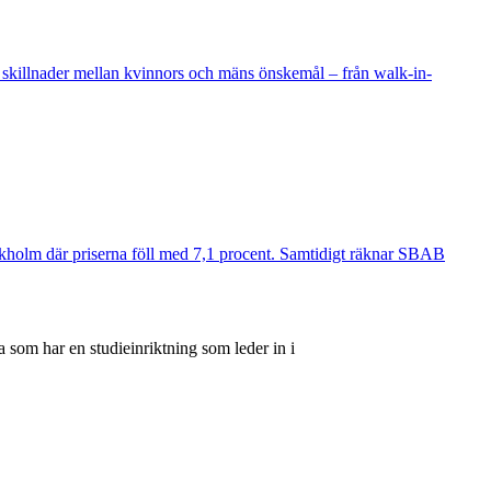
 skillnader mellan kvinnors och mäns önskemål – från walk-in-
ockholm där priserna föll med 7,1 procent. Samtidigt räknar SBAB
 som har en studieinriktning som leder in i