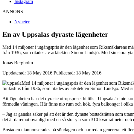
Instagram
ANNONS
Nyheter
En av Uppsalas dyraste lägenheter
Med 14 miljoner i utgångspris är den lägenhet som Riksmäklarens mäkl
från 1936, som ritades av arkitekten Simon Lindsjö. Med sin stora yta 
Jonas Bergholm
Uppdaterad: 18 May 2016
Publicerad: 18 May 2016
Med 14 miljoner i utgångspris är den lägenhet som Riksmäkla
funkishus från 1936, som ritades av arkitekten Simon Lindsjö. Med sin 
Att lägenheten har det dyraste utropspriset hittills i Uppsala är inte 
förmedla våningen. Här finns nio rum och kök, fyra balkonger i olika vä
– Jag är ganska säker på att det är den dyraste bostadsrätten som uta
det är däremot ovanligt med en så stor yta som 310 kvadratmeter och de
Bostaden utannonserades på söndagen och har redan genererat ett flertal 