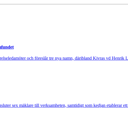
mfundet
tyrelseledamöter och föreslår tre nya namn, däribland Kivras vd Henrik 
nsluter sex mäklare till verksamheten, samtidigt som kedjan etablerar et