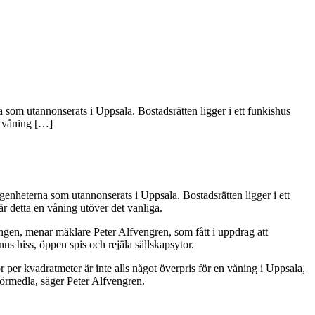
som utannonserats i Uppsala. Bostadsrätten ligger i ett funkishus
n våning […]
enheterna som utannonserats i Uppsala. Bostadsrätten ligger i ett
är detta en våning utöver det vanliga.
ningen, menar mäklare Peter Alfvengren, som fått i uppdrag att
ns hiss, öppen spis och rejäla sällskapsytor.
per kvadratmeter är inte alls något överpris för en våning i Uppsala,
 förmedla, säger Peter Alfvengren.