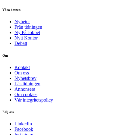
Våra ämnen
Nyheter
Från tidningen
Ny På Jobbet
Nytt Kontor
Debatt
Om
Kontakt
Om oss
Nyhetsbrev
Läs tidningen
Annonsera
Om cookies
Vår integritetspolicy
Följ oss
LinkedIn
Facebook
Instagram