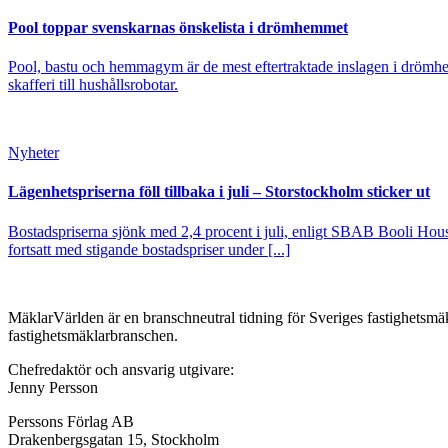
Pool toppar svenskarnas önskelista i drömhemmet
Pool, bastu och hemmagym är de mest eftertraktade inslagen i drömhe
skafferi till hushållsrobotar.
Nyheter
Lägenhetspriserna föll tillbaka i juli – Storstockholm sticker ut
Bostadspriserna sjönk med 2,4 procent i juli, enligt SBAB Booli Housi
fortsatt med stigande bostadspriser under [...]
MäklarVärlden är en branschneutral tidning för Sveriges fastighetsmäk
fastighetsmäklarbranschen.
Chefredaktör och ansvarig utgivare:
Jenny Persson
Perssons Förlag AB
Drakenbergsgatan 15, Stockholm