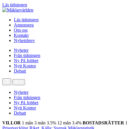
Läs tidningen
Läs tidningen
Annonsera
Om oss
Kontakt
Nyhetsbrev
Nyheter
Från tidningen
Ny På Jobbet
Nytt Kontor
Debatt
Nyheter
Från tidningen
Ny På Jobbet
Nytt Kontor
Debatt
VILLOR
1 mån
3 mån
3.5%
12 mån
3.4%
BOSTADSRÄTTER
1
Prisutveckling Riket, Källa: Svensk Mäklarstatistik