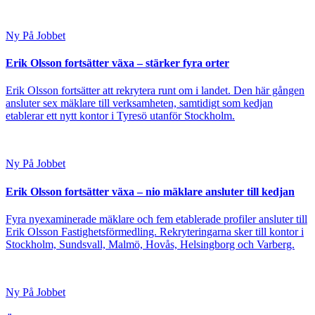
Ny På Jobbet
Erik Olsson fortsätter växa – stärker fyra orter
Erik Olsson fortsätter att rekrytera runt om i landet. Den här gången
ansluter sex mäklare till verksamheten, samtidigt som kedjan
etablerar ett nytt kontor i Tyresö utanför Stockholm.
Ny På Jobbet
Erik Olsson fortsätter växa – nio mäklare ansluter till kedjan
Fyra nyexaminerade mäklare och fem etablerade profiler ansluter till
Erik Olsson Fastighetsförmedling. Rekryteringarna sker till kontor i
Stockholm, Sundsvall, Malmö, Hovås, Helsingborg och Varberg.
Ny På Jobbet