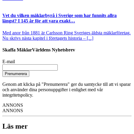
Vet du vilken mäklarbyrå i Sverige som har funnits allra
längst? I 145 år för att vara exakt…
Med anor från 1881 är Carlsson Ring Sveriges äldsta mäklarföretag.
Nu skrivs nästa kapitel i företagets historia – [...]
Skaffa MäklarVärldens Nyhetsbrev
E-mail
Prenumerera
Genom att klicka på "Prenumerera" ger du samtycke till att vi sparar
och använder dina personuppgifter i enlighet med vår
integritetspolicy.
ANNONS
ANNONS
Läs mer