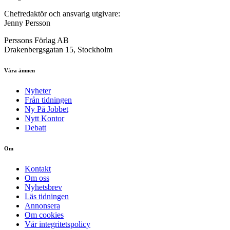
Chefredaktör och ansvarig utgivare:
Jenny Persson
Perssons Förlag AB
Drakenbergsgatan 15, Stockholm
Våra ämnen
Nyheter
Från tidningen
Ny På Jobbet
Nytt Kontor
Debatt
Om
Kontakt
Om oss
Nyhetsbrev
Läs tidningen
Annonsera
Om cookies
Vår integritetspolicy