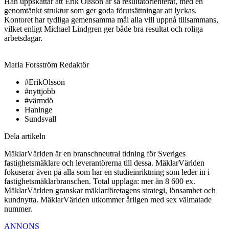
Han uppskattar att Erik Olsson är så resultatorienterat, med en
genomtänkt struktur som ger goda förutsättningar att lyckas.
Kontoret har tydliga gemensamma mål alla vill uppnå tillsammans,
vilket enligt Michael Lindgren ger både bra resultat och roliga
arbetsdagar.
Maria Forsström
Redaktör
#ErikOlsson
#nyttjobb
#värmdö
Haninge
Sundsvall
Dela artikeln
MäklarVärlden är en branschneutral tidning för Sveriges
fastighetsmäklare och leverantörerna till dessa. MäklarVärlden
fokuserar även på alla som har en studieinriktning som leder in i
fastighetsmäklarbranschen. Total upplaga: mer än 8 600 ex.
MäklarVärlden granskar mäklarföretagens strategi, lönsamhet och
kundnytta. MäklarVärlden utkommer årligen med sex välmatade
nummer.
ANNONS