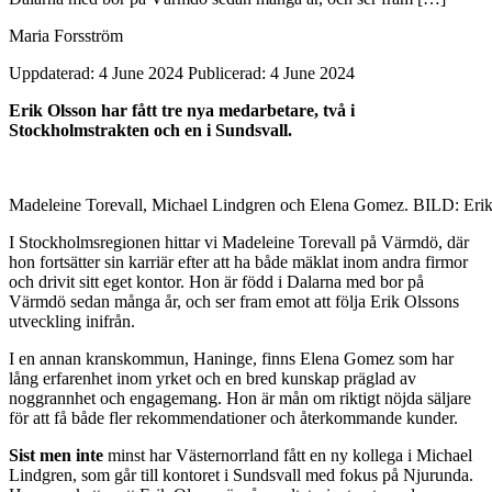
Maria Forsström
Uppdaterad: 4 June 2024
Publicerad: 4 June 2024
Erik Olsson har fått tre nya medarbetare, två i
Stockholmstrakten och en i Sundsvall.
Madeleine Torevall, Michael Lindgren och Elena Gomez. BILD: Eri
I Stockholmsregionen hittar vi Madeleine Torevall på Värmdö, där
hon fortsätter sin karriär efter att ha både mäklat inom andra firmor
och drivit sitt eget kontor. Hon är född i Dalarna med bor på
Värmdö sedan många år, och ser fram emot att följa Erik Olssons
utveckling inifrån.
I en annan kranskommun, Haninge, finns Elena Gomez som har
lång erfarenhet inom yrket och en bred kunskap präglad av
noggrannhet och engagemang. Hon är mån om riktigt nöjda säljare
för att få både fler rekommendationer och återkommande kunder.
Sist men inte
minst har Västernorrland fått en ny kollega i Michael
Lindgren, som går till kontoret i Sundsvall med fokus på Njurunda.