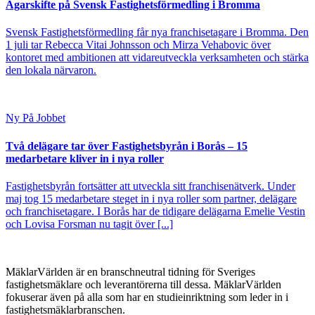
Ägarskifte på Svensk Fastighetsförmedling i Bromma
Svensk Fastighetsförmedling får nya franchisetagare i Bromma. Den
1 juli tar Rebecca Vitai Johnsson och Mirza Vehabovic över
kontoret med ambitionen att vidareutveckla verksamheten och stärka
den lokala närvaron.
Ny På Jobbet
Två delägare tar över Fastighetsbyrån i Borås – 15
medarbetare kliver in i nya roller
Fastighetsbyrån fortsätter att utveckla sitt franchisenätverk. Under
maj tog 15 medarbetare steget in i nya roller som partner, delägare
och franchisetagare. I Borås har de tidigare delägarna Emelie Vestin
och Lovisa Forsman nu tagit över [...]
MäklarVärlden är en branschneutral tidning för Sveriges
fastighetsmäklare och leverantörerna till dessa. MäklarVärlden
fokuserar även på alla som har en studieinriktning som leder in i
fastighetsmäklarbranschen.