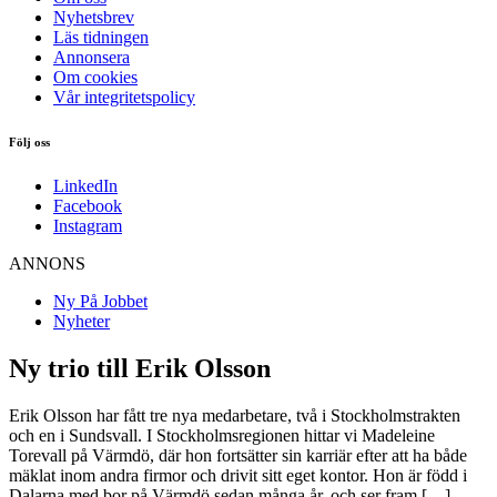
Nyhetsbrev
Läs tidningen
Annonsera
Om cookies
Vår integritetspolicy
Följ oss
LinkedIn
Facebook
Instagram
ANNONS
Ny På Jobbet
Nyheter
Ny trio till Erik Olsson
Erik Olsson har fått tre nya medarbetare, två i Stockholmstrakten
och en i Sundsvall. I Stockholmsregionen hittar vi Madeleine
Torevall på Värmdö, där hon fortsätter sin karriär efter att ha både
mäklat inom andra firmor och drivit sitt eget kontor. Hon är född i
Dalarna med bor på Värmdö sedan många år, och ser fram […]