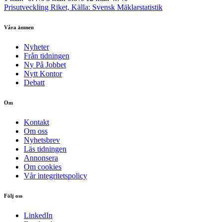
Prisutveckling Riket, Källa: Svensk Mäklarstatistik
Våra ämnen
Nyheter
Från tidningen
Ny På Jobbet
Nytt Kontor
Debatt
Om
Kontakt
Om oss
Nyhetsbrev
Läs tidningen
Annonsera
Om cookies
Vår integritetspolicy
Följ oss
LinkedIn