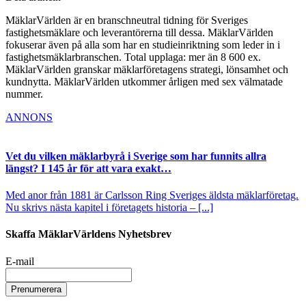
MäklarVärlden är en branschneutral tidning för Sveriges
fastighetsmäklare och leverantörerna till dessa. MäklarVärlden
fokuserar även på alla som har en studieinriktning som leder in i
fastighetsmäklarbranschen. Total upplaga: mer än 8 600 ex.
MäklarVärlden granskar mäklarföretagens strategi, lönsamhet och
kundnytta. MäklarVärlden utkommer årligen med sex välmatade
nummer.
ANNONS
Vet du vilken mäklarbyrå i Sverige som har funnits allra
längst? I 145 år för att vara exakt…
Med anor från 1881 är Carlsson Ring Sveriges äldsta mäklarföretag.
Nu skrivs nästa kapitel i företagets historia – [...]
Skaffa MäklarVärldens Nyhetsbrev
E-mail
Prenumerera