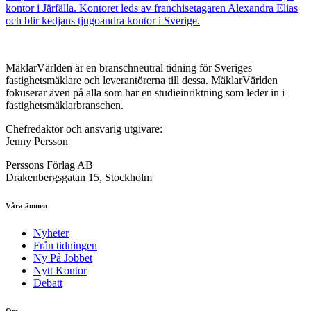
kontor i Järfälla. Kontoret leds av franchisetagaren Alexandra Elias
och blir kedjans tjugoandra kontor i Sverige.
MäklarVärlden är en branschneutral tidning för Sveriges
fastighetsmäklare och leverantörerna till dessa. MäklarVärlden
fokuserar även på alla som har en studieinriktning som leder in i
fastighetsmäklarbranschen.
Chefredaktör och ansvarig utgivare:
Jenny Persson
Perssons Förlag AB
Drakenbergsgatan 15, Stockholm
Våra ämnen
Nyheter
Från tidningen
Ny På Jobbet
Nytt Kontor
Debatt
Om