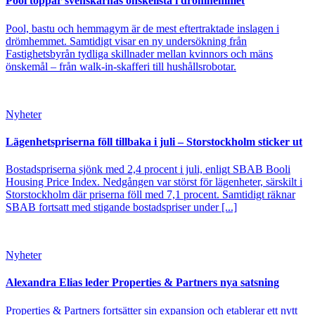
Pool toppar svenskarnas önskelista i drömhemmet
Pool, bastu och hemmagym är de mest eftertraktade inslagen i
drömhemmet. Samtidigt visar en ny undersökning från
Fastighetsbyrån tydliga skillnader mellan kvinnors och mäns
önskemål – från walk-in-skafferi till hushållsrobotar.
Nyheter
Lägenhetspriserna föll tillbaka i juli – Storstockholm sticker ut
Bostadspriserna sjönk med 2,4 procent i juli, enligt SBAB Booli
Housing Price Index. Nedgången var störst för lägenheter, särskilt i
Storstockholm där priserna föll med 7,1 procent. Samtidigt räknar
SBAB fortsatt med stigande bostadspriser under [...]
Nyheter
Alexandra Elias leder Properties & Partners nya satsning
Properties & Partners fortsätter sin expansion och etablerar ett nytt