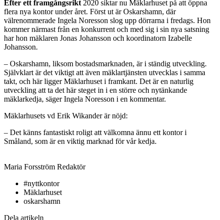
Efter ett framgångsrikt
2020 siktar nu Mäklarhuset på att öppna
flera nya kontor under året. Först ut är Oskarshamn, där
välrenommerade Ingela Noresson slog upp dörrarna i fredags. Hon
kommer närmast från en konkurrent och med sig i sin nya satsning
har hon mäklaren Jonas Johansson och koordinatorn Izabelle
Johansson.
– Oskarshamn, liksom bostadsmarknaden, är i ständig utveckling.
Självklart är det viktigt att även mäklartjänsten utvecklas i samma
takt, och här ligger Mäklarhuset i framkant. Det är en naturlig
utveckling att ta det här steget in i en större och nytänkande
mäklarkedja, säger Ingela Noresson i en kommentar.
Mäklarhusets vd Erik Wikander är nöjd:
– Det känns fantastiskt roligt att välkomna ännu ett kontor i
Småland, som är en viktig marknad för vår kedja.
Maria Forsström
Redaktör
#nyttkontor
Mäklarhuset
oskarshamn
Dela artikeln