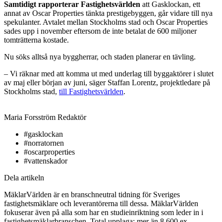
Samtidigt rapporterar Fastighetsvärlden
att Gasklockan, ett
annat av Oscar Properties tänkta prestigebyggen, går vidare till nya
spekulanter. Avtalet mellan Stockholms stad och Oscar Properties
sades upp i november eftersom de inte betalat de 600 miljoner
tomträtterna kostade.
Nu söks alltså nya byggherrar, och staden planerar en tävling.
– Vi räknar med att komma ut med underlag till byggaktörer i slutet
av maj eller början av juni, säger Staffan Lorentz, projektledare på
Stockholms stad,
till Fastighetsvärlden
.
Maria Forsström
Redaktör
#gasklockan
#norratornen
#oscarproperties
#vattenskador
Dela artikeln
MäklarVärlden är en branschneutral tidning för Sveriges
fastighetsmäklare och leverantörerna till dessa. MäklarVärlden
fokuserar även på alla som har en studieinriktning som leder in i
fastighetsmäklarbranschen. Total upplaga: mer än 8 600 ex.