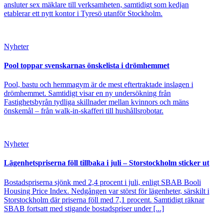
ansluter sex mäklare till verksamheten, samtidigt som kedjan
etablerar ett nytt kontor i Tyresö utanför Stockholm.
Nyheter
Pool toppar svenskarnas önskelista i drömhemmet
Pool, bastu och hemmagym är de mest eftertraktade inslagen i
drömhemmet. Samtidigt visar en ny undersökning från
Fastighetsbyrån tydliga skillnader mellan kvinnors och mäns
önskemål – från walk-in-skafferi till hushållsrobotar.
Nyheter
Lägenhetspriserna föll tillbaka i juli – Storstockholm sticker ut
Bostadspriserna sjönk med 2,4 procent i juli, enligt SBAB Booli
Housing Price Index. Nedgången var störst för lägenheter, särskilt i
Storstockholm där priserna föll med 7,1 procent. Samtidigt räknar
SBAB fortsatt med stigande bostadspriser under [...]