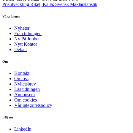
Prisutveckling Riket, Källa: Svensk Mäklarstatistik
Våra ämnen
Nyheter
Från tidningen
Ny På Jobbet
Nytt Kontor
Debatt
Om
Kontakt
Om oss
Nyhetsbrev
Läs tidningen
Annonsera
Om cookies
Vår integritetspolicy
Följ oss
LinkedIn