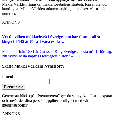
MäklarVärlden granskar mäklarföretagens strategi, lönsamhet och
kundnytta. MäklarVärlden utkommer årligen med sex välmatade
nummer.
ANNONS
Vet du vilken mäklarbyrå i Sverige som har funnits allra
längst? I 145 år för att vara exakt…
Med anor från 1881 är Carlsson Ring Sveriges äldsta mäklarföretag.
Nu skrivs nästa kapitel i företagets historia – [...]
Skaffa MäklarVärldens Nyhetsbrev
E-mail
Prenumerera
Genom att klicka på "Prenumerera" ger du samtycke till att vi sparar
och använder dina personuppgifter i enlighet med vår
integritetspolicy.
ANNONS