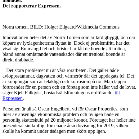
månader.
Det rapporterar Expressen.
Norra tornen. BILD: Holger Ellgaard/Wikimedia Commons
Innovationen heter det av Norra Tornen som är färdigbyggt, och där
köpare av lyxlägenheterna flyttat in. Dock ej problemfritt, har det
visat sig. En mängd fel och brister har fått de boende att tröttna,
bland annat omfattande vattenskador där ett trettiotal boende är
direkt drabbade.
– Det stora problemet nu är våra rörarbeten. Det gäller både
avloppsstammar, dagvatten och värmerör där det uppdagats fel. Det
är kopplingar som är felaktiga och korrosion på rör. Man tappar
förtroendet för en person och ett företag som inte håller vad de lovat,
säger Kjell Fallqvist, bostadsrättsföreningens ordförande,
till
Expressen
.
Personen är alltså Oscar Engelbert, vd för Oscar Properties, som
lider av ansenliga ekonomiska problem och nyligen hade en
personlig skatteskuld på 20 miljoner kronor. Företaget har heller inte
presenterat sin kraftigt försenade årsredovisning för 2019, vilken
skulle ha kommit under tisdagen men sköts upp igen.