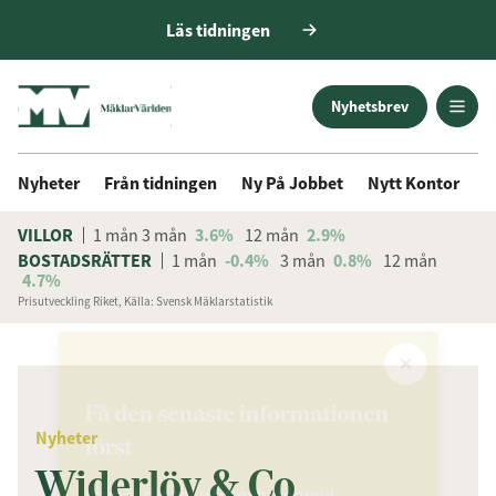
Läs tidningen
Nyhetsbrev
Nyheter
Från tidningen
Ny På Jobbet
Nytt Kontor
D
VILLOR
1 mån
3 mån
3.6%
12 mån
2.9%
BOSTADSRÄTTER
1 mån
-0.4%
3 mån
0.8%
12 mån
4.7%
Prisutveckling Riket, Källa: Svensk Mäklarstatistik
ANNONS
Få den senaste informationen
Nyheter
först
Widerlöv & Co
Anmäl dig till vårt nyhetsbrev!