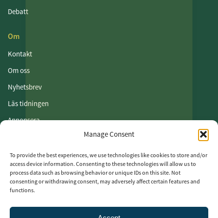
Debatt
Om
Kontakt
Om oss
Nyhetsbrev
Läs tidningen
Annonsera
Manage Consent
Om cookies
Vår integritetspolicy
To provide the best experiences, we use technologies like cookies to store and/or
access device information. Consenting to these technologies will allow us to
process data such as browsing behavior or unique IDs on this site. Not
Följ oss
consenting or withdrawing consent, may adversely affect certain features and
functions.
LinkedIn
Facebook
Accept