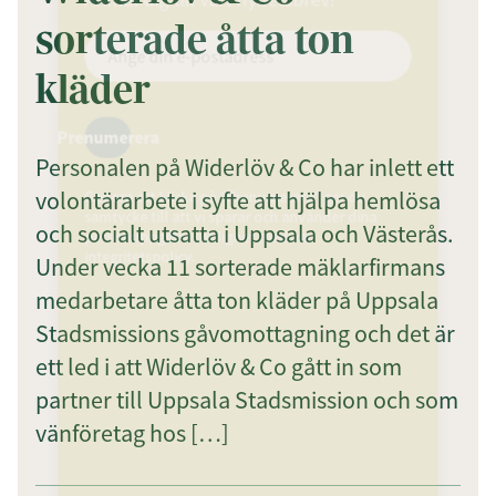
sorterade åtta ton
kläder
Prenumerera
Personalen på Widerlöv & Co har inlett ett
volontärarbete i syfte att hjälpa hemlösa
Genom att klicka på "Prenumerera" ger du
samtycke till att vi sparar och använder dina
och socialt utsatta i Uppsala och Västerås.
personuppgifter i enlighet med vår
integritetspolicy.
Under vecka 11 sorterade mäklarfirmans
medarbetare åtta ton kläder på Uppsala
Stadsmissions gåvomottagning och det är
ett led i att Widerlöv & Co gått in som
partner till Uppsala Stadsmission och som
vänföretag hos […]